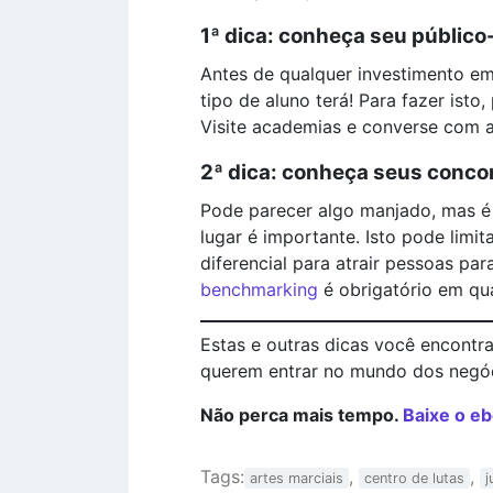
1ª dica: conheça seu público
Antes de qualquer investimento em
tipo de aluno terá! Para fazer ist
Visite academias e converse com a
2ª dica: conheça seus conco
Pode parecer algo manjado, mas é 
lugar é importante. Isto pode limi
diferencial para atrair pessoas p
benchmarking
é obrigatório em qu
Estas e outras dicas você encont
querem entrar no mundo dos negóci
Não perca mais tempo.
Baixe o e
Tags:
,
,
artes marciais
centro de lutas
j