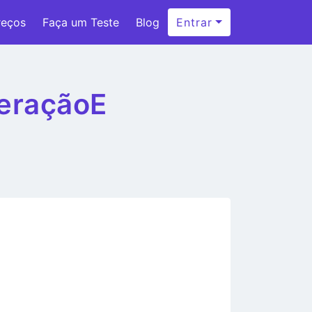
reços
Faça um Teste
Blog
Entrar
GeraçãoE