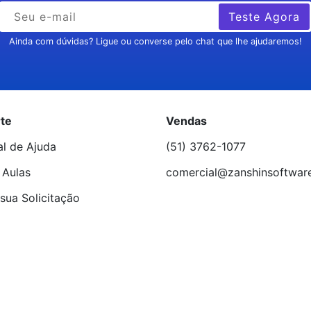
Teste Agora
Ainda com dúvidas? Ligue ou converse pelo chat que lhe ajudaremos!
te
Vendas
al de Ajuda
(51) 3762-1077
 Aulas
comercial@zanshinsoftwar
sua Solicitação