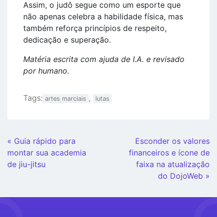
Assim, o judô segue como um esporte que
não apenas celebra a habilidade física, mas
também reforça princípios de respeito,
dedicação e superação.
Matéria escrita com ajuda de I.A. e revisado
por humano.
Tags:
,
artes marciais
lutas
Continue
« Guia rápido para
Esconder os valores
Lendo
montar sua academia
financeiros e ícone de
de jiu-jitsu
faixa na atualização
do DojoWeb »