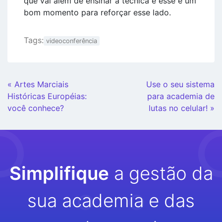
que vai além de ensinar a técnica e esse é um
bom momento para reforçar esse lado.
Tags:
videoconferência
Continue
« Artes Marciais
Use o seu sistema
Lendo
Históricas Européias:
para academia de
você conhece?
lutas no celular! »
Simplifique
a gestão da
sua academia e das