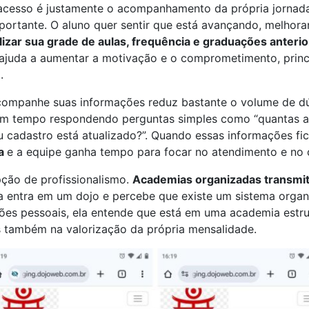
acesso é justamente o acompanhamento da própria jornada
mportante. O aluno quer sentir que está avançando, melho
lizar sua grade de aulas, frequência e graduações anterio
o ajuda a aumentar a motivação e o comprometimento, pri
.
acompanhe suas informações reduz bastante o volume de dú
m tempo respondendo perguntas simples como “quantas aul
 cadastro está atualizado?”. Quando essas informações fic
ca
e a equipe ganha tempo para focar no atendimento e no
ção de profissionalismo.
Academias organizadas transmit
entra em um dojo e percebe que existe um sistema orga
ões pessoais, ela entende que está em uma academia estru
s também na valorização da própria mensalidade.