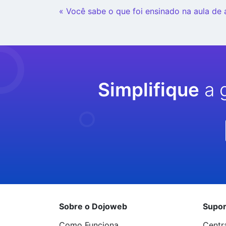
Continue
« Você sabe o que foi ensinado na aula de 
Lendo
Simplifique
a 
Sobre o Dojoweb
Supor
Como Funciona
Centr