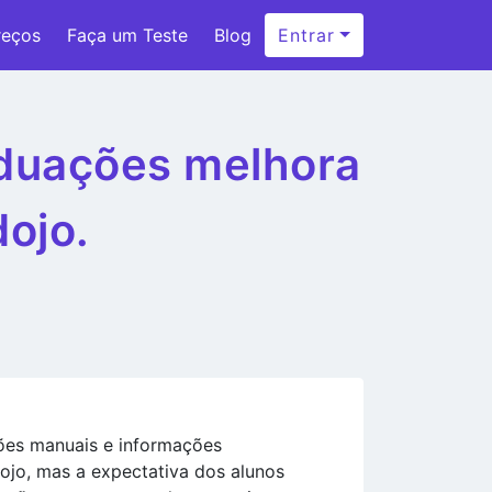
reços
Faça um Teste
Blog
Entrar
aduações melhora
dojo.
ções manuais e informações
ojo, mas a expectativa dos alunos