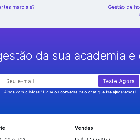
artes marciais?
Gestão de ho
gestão da sua academia e 
Teste Agora
Ainda com dúvidas? Ligue ou converse pelo chat que lhe ajudaremos!
te
Vendas
al de Ajuda
(51) 3762-1077