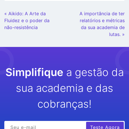
Continue
« Aikido: A Arte da
A importância de ter
Lendo
Fluidez e o poder da
relatórios e métricas
não-resistência
da sua academia de
lutas. »
Simplifique
a gestão da
sua academia e das
cobranças!
Teste Agora