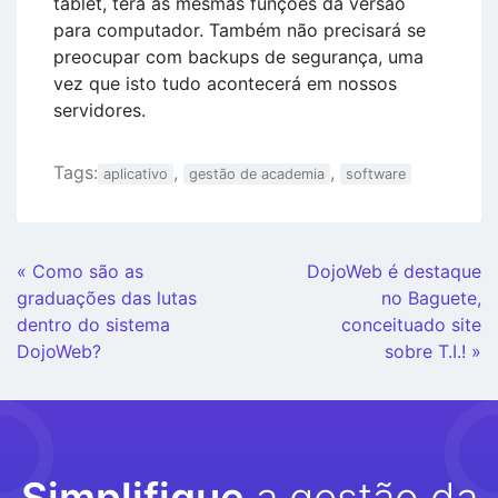
tablet, terá as mesmas funções da versão
para computador. Também não precisará se
preocupar com backups de segurança, uma
vez que isto tudo acontecerá em nossos
servidores.
Tags:
,
,
aplicativo
gestão de academia
software
Continue
« Como são as
DojoWeb é destaque
Lendo
graduações das lutas
no Baguete,
dentro do sistema
conceituado site
DojoWeb?
sobre T.I.! »
Simplifique
a gestão da