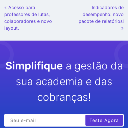
Continue
« Acesso para
Indicadores de
Lendo
professores de lutas,
desempenho: novo
colaboradores e novo
pacote de relatórios!
layout.
»
Simplifique
a gestão da
sua academia e das
cobranças!
Teste Agora