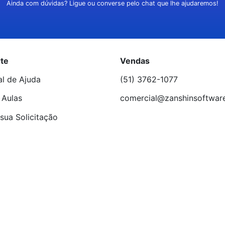
Ainda com dúvidas? Ligue ou converse pelo chat que lhe ajudaremos!
te
Vendas
al de Ajuda
(51) 3762-1077
 Aulas
comercial@zanshinsoftwar
sua Solicitação