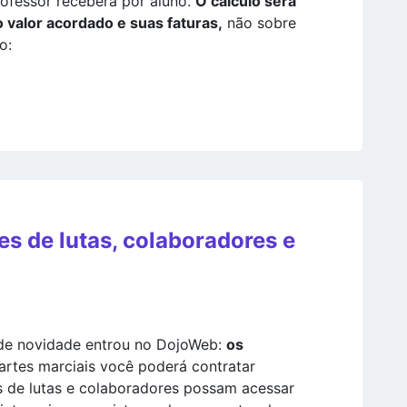
rofessor receberá por aluno.
O cálculo será
o valor acordado e suas faturas,
não sobre
o:
s de lutas, colaboradores e
de novidade entrou no DojoWeb:
os
rtes marciais você poderá contratar
s de lutas e colaboradores possam acessar